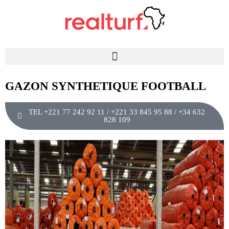
GAZON SYNTHETIQUE FOOTBALL
TEL +221 77 242 92 11 / +221 33 845 95 88 / +34 632
828 109