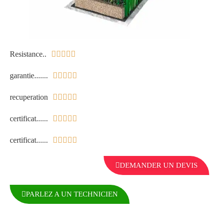
Resistance..





garantie.......





recuperation





certificat......





certificat......





DEMANDER UN DEVIS
PARLEZ A UN TECHNICIEN