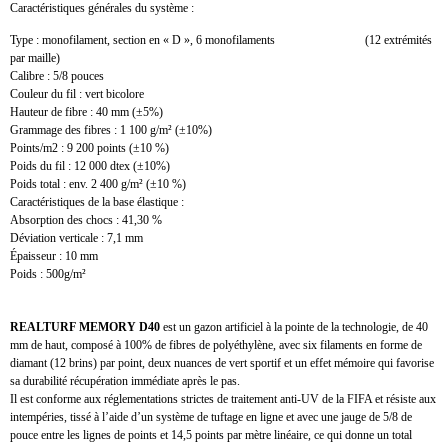
Caractéristiques générales du système :
Type : monofilament, section en « D », 6 monofilaments (12 extrémités
par maille)
Calibre : 5/8 pouces
Couleur du fil : vert bicolore
Hauteur de fibre : 40 mm (±5%)
Grammage des fibres : 1 100 g/m² (±10%)
Points/m2 : 9 200 points (±10 %)
Poids du fil : 12 000 dtex (±10%)
Poids total : env. 2 400 g/m² (±10 %)
Caractéristiques de la base élastique :
Absorption des chocs : 41,30 %
Déviation verticale : 7,1 mm
Épaisseur : 10 mm
Poids : 500g/m²
REALTURF MEMORY D40
est un gazon artificiel à la pointe de la technologie, de 40
mm de haut, composé à 100% de fibres de polyéthylène, avec six filaments en forme de
diamant (12 brins) par point, deux nuances de vert sportif et un effet mémoire qui favorise
sa durabilité récupération immédiate après le pas.
Il est conforme aux réglementations strictes de traitement anti-UV de la FIFA et résiste aux
intempéries, tissé à l’aide d’un système de tuftage en ligne et avec une jauge de 5/8 de
pouce entre les lignes de points et 14,5 points par mètre linéaire, ce qui donne un total